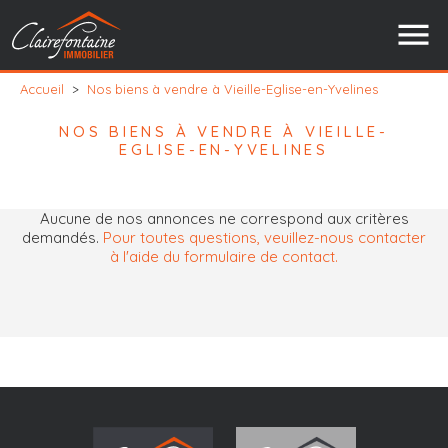
Accueil
>
Nos biens à vendre à Vieille-Eglise-en-Yvelines
NOS BIENS À VENDRE À VIEILLE-
EGLISE-EN-YVELINES
Aucune de nos annonces ne correspond aux critères
demandés.
Pour toutes questions, veuillez-nous contacter
à l'aide du formulaire de contact.