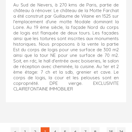
Au Sud de Nevers, à 270 kms de Paris, partie de
château à rénover. Le château de la Motte Farchat
a été construit par Guillaume de Vilaine en 1525 sur
l'emplacement d'une motte féodale dominant la
Loire. Au 19 ème siècle, la façade Nord du corps
de logis est flanquée de deux tours. Les façades
ainsi que les toitures sont inscrites aux monuments
historiques. Nous proposons à la vente la partie
Est du corps de logis pour une surface de 300 m2
ainsi que la tour NE pour une surface de 70 m2.
Soit, en rdc, le hall d'entrée avec boiseries, le salon
de réception avec cheminée, la cuisine. Au 1er et 2
ème étage: 7 ch et la sdb, grenier et cave. Le
corps de logis, la cour et les pelouses sont en
copropriété. DPE vierge. EXCLUSIVITE
CLAIREFONTAINE IMMOBILIER
<
1
2
3
4
5
6
7
8
...
15
16