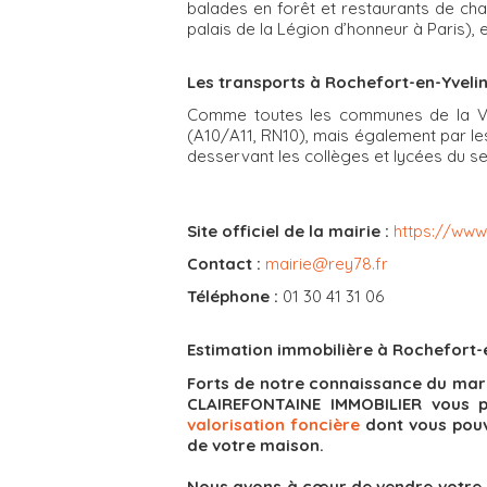
balades en forêt et restaurants de ch
palais de la Légion d’honneur à Paris)
Les transports à Rochefort-en-Yveli
Comme toutes les communes de la Vall
(A10/A11, RN10), mais également par le
desservant les collèges et lycées du se
Site officiel de la mairie :
https://www
Contact :
mairie@rey78.fr
Téléphone :
01 30 41 31 06
Estimation immobilière à Rochefort-
Forts de notre connaissance du mar
CLAIREFONTAINE IMMOBILIER vous p
valorisation foncière
dont vous pouv
de votre maison.
Nous avons à cœur de vendre votre ma