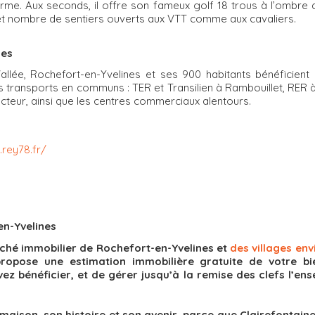
arme. Aux seconds, il offre son fameux golf 18 trous à l’ombr
, et nombre de sentiers ouverts aux VTT comme aux cavaliers.
nes
ée, Rochefort-en-Yvelines et ses 900 habitants bénéficient d
s transports en communs : TER et Transilien à Rambouillet, RER 
cteur, ainsi que les centres commerciaux alentours.
.rey78.fr/
en-Yvelines
ché immobilier de Rochefort-en-Yvelines et
des villages en
ropose une estimation immobilière gratuite de votre bi
ez bénéficier, et de gérer jusqu’à la remise des clefs l’ens
ison, son histoire et son avenir, parce que Clairefontaine Im