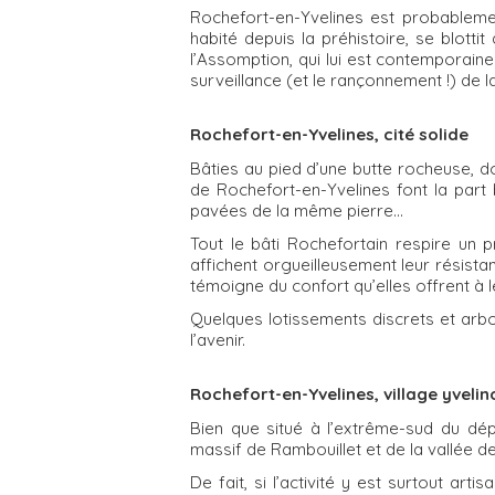
Rochefort-en-Yvelines est probablemen
habité depuis la préhistoire, se blott
l’Assomption, qui lui est contemporaine
surveillance (et le rançonnement !) de la
Rochefort-en-Yvelines, cité solide
Bâties au pied d’une butte rocheuse, do
de Rochefort-en-Yvelines font la part
pavées de la même pierre…
Tout le bâti Rochefortain respire un 
affichent orgueilleusement leur résist
témoigne du confort qu’elles offrent à l
Quelques lotissements discrets et arbo
l’avenir.
Rochefort-en-Yvelines, village yvelin
Bien que situé à l’extrême-sud du dép
massif de Rambouillet et de la vallée de 
De fait, si l’activité y est surtout art