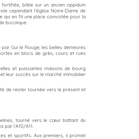
fortifiée, bâtie sur un ancien oppidum
 reste cependant l’église Notre-Dame de
e qui en fit une place convoitée pour la
ade bucolique.
le par Gui le Rouge, les belles demeures
portes en blocs de grès, cours et rues
 belles et puissantes maisons de bourg
et leur succès sur le marché immobilier
té de rester tournée vers le présent et
elines, tourné vers le cœur battant du
is par l’A10/A11.
stes et sportifs. Aux premiers, il promet