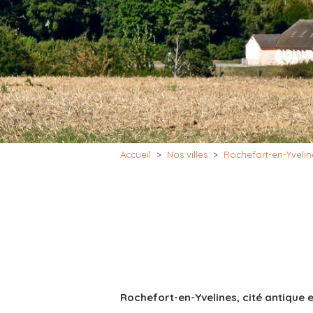
Accueil
>
Nos villes
>
Rochefort-en-Yvelin
Rochefort-en-Yvelines, cité antique 