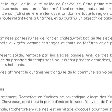
t le joyau de la Haute Vallée de Chevreuse. Cette petite cité 
it désormais sous son château médiéval en ruine, mais dont il
. De son joli cimetière en terrasse, on domine toute la région, c
 route reliant Paris à Chartres, et aujourd’hui un objectif de bal
minées par les ruines de l’ancien château-fort bâti au XIe sièc
 belle aux grès locaux : chaînages et tours de fenêtres et de 
présent solide, renforcé par les siècles passés. Ainsi de très
ance au passage du temps sans pour autant paraître démodées, 
eurs habitants.
rés affirment le dynamisme tranquille de la commune, sa volon
ois
artement, Rochefort-en-Yvelines se revendique village des Yv
Chevreuse, dont il est la porte d’entrée lorsque l’on vient de Par
isanale, Rochefort-en-Yvelines est un village d’accueil pour touri