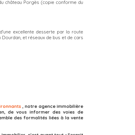
e du château Porgès (copie conforme du
’une excellente desserte par la route
à Dourdan, et réseaux de bus et de cars
vironnants
, notre agence immobilière
en, de vous informer des voies de
emble des formalités liées à la vente
mobilier, c’est avant tout « l’esprit