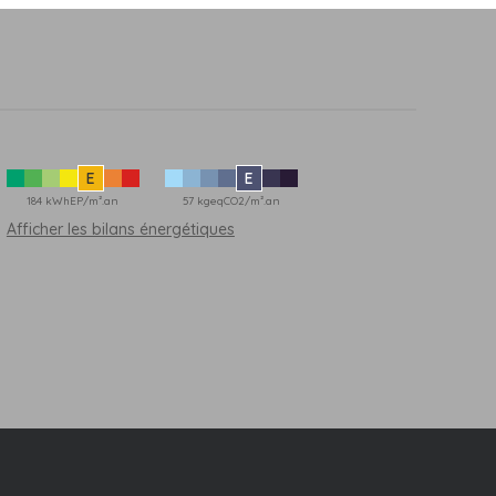
E
E
184 kWhEP/m².an
57 kgeqCO2/m².an
Afficher les bilans énergétiques