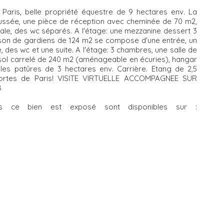
Paris, belle propriété équestre de 9 hectares env. La
aussée, une pièce de réception avec cheminée de 70 m2,
tale, des wc séparés. A l'étage: une mezzanine dessert 3
ison de gardiens de 124 m2 se compose d'une entrée, un
, des wc et une suite. A l'étage: 3 chambres, une salle de
sol carrelé de 240 m2 (aménageable en écuries), hangar
les patûres de 3 hectares env. Carrière. Etang de 2,5
portes de Paris! VISITE VIRTUELLE ACCOMPAGNEE SUR
8
els ce bien est exposé sont disponibles sur :