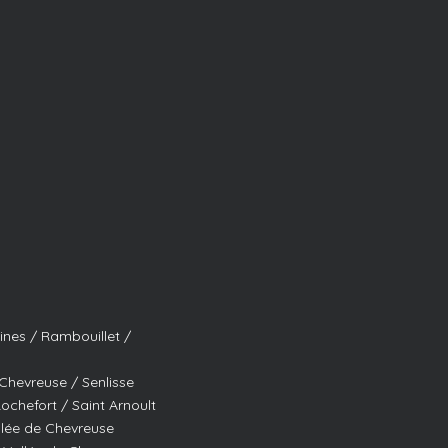
ines / Rambouillet /
Chevreuse / Senlisse
Rochefort / Saint Arnoult
llée de Chevreuse