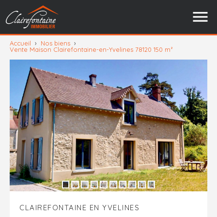
Accueil
›
Nos biens
›
Vente Maison Clairefontaine-en-Yvelines 78120 150 m²
CLAIREFONTAINE EN YVELINES