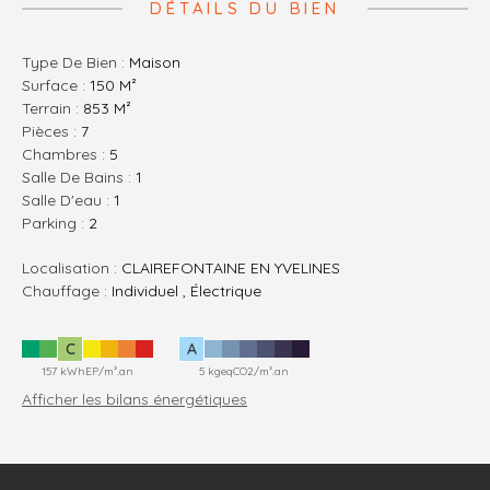
DÉTAILS DU BIEN
Type De Bien :
Maison
Surface :
150 M²
Terrain :
853 M²
Pièces :
7
Chambres :
5
Salle De Bains :
1
Salle D'eau :
1
Parking :
2
Localisation :
CLAIREFONTAINE EN YVELINES
Chauffage :
Individuel , Électrique
C
A
157 kWhEP/m².an
5 kgeqCO2/m².an
Afficher les bilans énergétiques